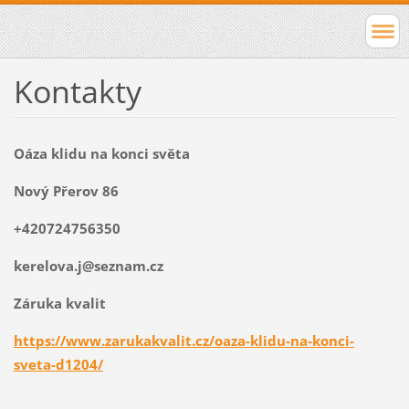
Kontakty
Oáza klidu na konci světa
Nový Přerov 86
+420724756350
kerelova.j@seznam.cz
Záruka kvalit
https://www.zarukakvalit.cz/oaza-klidu-na-konci-
sveta-d1204/