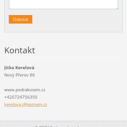
Kontakt
Jitka Kerelová
Nový Přerov 86
www.podrakosem.cz
+420724756350
kerelova
.j@sezna
m.cz