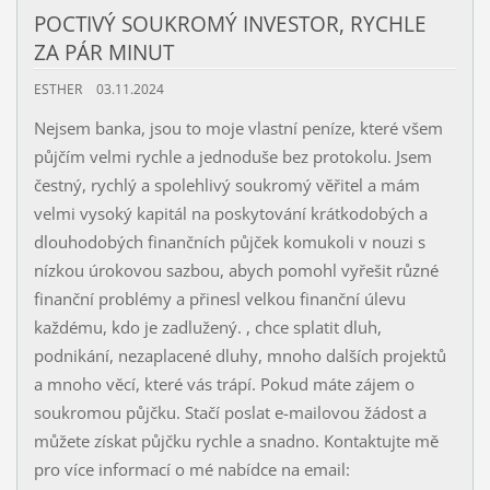
POCTIVÝ SOUKROMÝ INVESTOR, RYCHLE
ZA PÁR MINUT
ESTHER
03.11.2024
Nejsem banka, jsou to moje vlastní peníze, které všem
půjčím velmi rychle a jednoduše bez protokolu. Jsem
čestný, rychlý a spolehlivý soukromý věřitel a mám
velmi vysoký kapitál na poskytování krátkodobých a
dlouhodobých finančních půjček komukoli v nouzi s
nízkou úrokovou sazbou, abych pomohl vyřešit různé
finanční problémy a přinesl velkou finanční úlevu
každému, kdo je zadlužený. , chce splatit dluh,
podnikání, nezaplacené dluhy, mnoho dalších projektů
a mnoho věcí, které vás trápí. Pokud máte zájem o
soukromou půjčku. Stačí poslat e-mailovou žádost a
můžete získat půjčku rychle a snadno. Kontaktujte mě
pro více informací o mé nabídce na email: