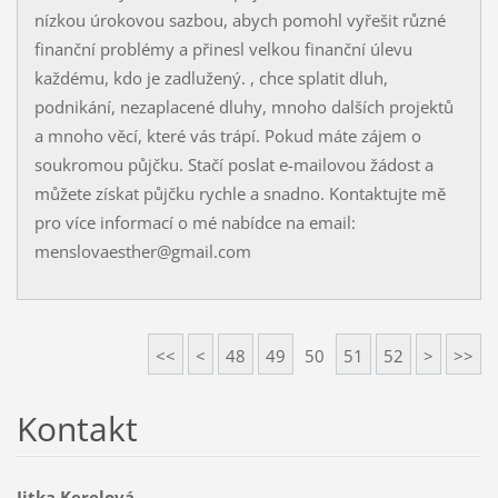
nízkou úrokovou sazbou, abych pomohl vyřešit různé
finanční problémy a přinesl velkou finanční úlevu
každému, kdo je zadlužený. , chce splatit dluh,
podnikání, nezaplacené dluhy, mnoho dalších projektů
a mnoho věcí, které vás trápí. Pokud máte zájem o
soukromou půjčku. Stačí poslat e-mailovou žádost a
můžete získat půjčku rychle a snadno. Kontaktujte mě
pro více informací o mé nabídce na email:
menslovaesther@gmail.com
<<
<
48
49
50
51
52
>
>>
Kontakt
Jitka Kerelová