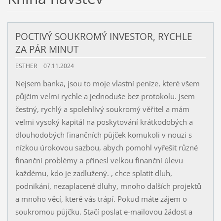
POCTIVÝ SOUKROMÝ INVESTOR, RYCHLE
ZA PÁR MINUT
ESTHER
07.11.2024
Nejsem banka, jsou to moje vlastní peníze, které všem
půjčím velmi rychle a jednoduše bez protokolu. Jsem
čestný, rychlý a spolehlivý soukromý věřitel a mám
velmi vysoký kapitál na poskytování krátkodobých a
dlouhodobých finančních půjček komukoli v nouzi s
nízkou úrokovou sazbou, abych pomohl vyřešit různé
finanční problémy a přinesl velkou finanční úlevu
každému, kdo je zadlužený. , chce splatit dluh,
podnikání, nezaplacené dluhy, mnoho dalších projektů
a mnoho věcí, které vás trápí. Pokud máte zájem o
soukromou půjčku. Stačí poslat e-mailovou žádost a